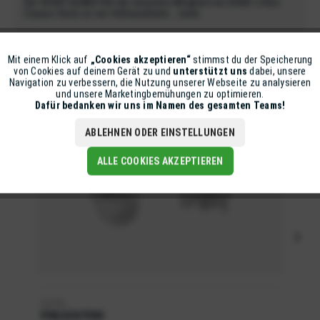
Der SHOEI GLAMSTER als neuestes Mitglied von SHOEI´s Neo-
Classic Serie ist ein Vollvisierhelm...
mehr
Zubehör
Mit einem Klick auf
„Cookies akzeptieren“
stimmst du der Speicherung
Aktiv
Funktionale
von Cookies auf deinem Gerät zu und
unterstützt uns
dabei, unsere
Navigation zu verbessern, die Nutzung unserer Webseite zu analysieren
und unsere Marketingbemühungen zu optimieren.
Inaktiv
Marketing
Dafür bedanken wir uns im Namen des gesamten Teams!
ABLEHNEN ODER EINSTELLUNGEN
Inaktiv
Tracking
ALLE COOKIES AKZEPTIEREN
SHOEI
PINLOCK PINS