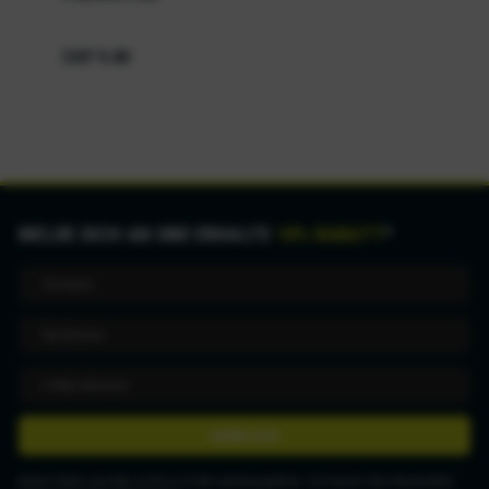
CHF 9.00
MELDE DICH AN UND ERHALTE
10% RABATT
*
ANMELDEN
Deine Daten werden nicht an Dritte weitergegeben. Du kannst den Newsletter