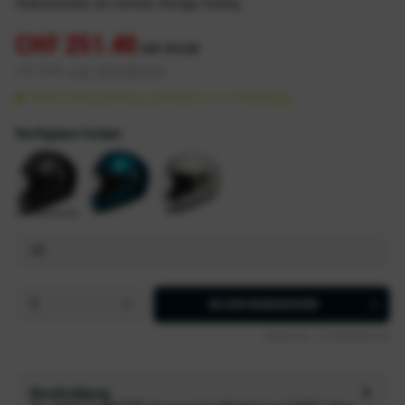
Vollvisierhelm mit echtem Vintage Feeling
CHF 251.40
CHF 419.00
inkl. MwSt.
zzgl. Versandkosten
Sofort versandfertig, Lieferzeit ca. 1-2 Werktage
Verfügbare Farben:
IN DEN
WARENKORB
Artikel-Nr.:
Z16300-M33-XS
Beschreibung